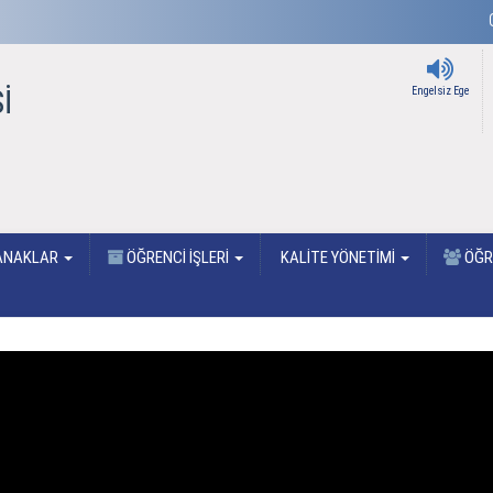
İ
Engelsiz Ege
ANAKLAR
ÖĞRENCİ İŞLERİ
KALİTE YÖNETİMİ
ÖĞRE