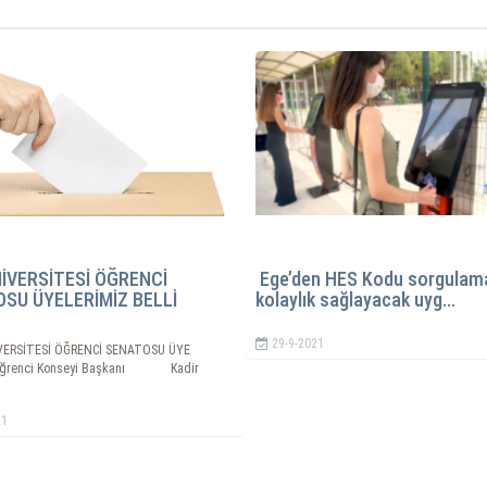
İVERSİTESİ ÖĞRENCİ
Ege’den HES Kodu sorgulam
SU ÜYELERİMİZ BELLİ
kolaylık sağlayacak uyg...
29-9-2021
ERSİTESİ ÖĞRENCİ SENATOSU ÜYE
Öğrenci Konseyi Başkanı Kadir
21