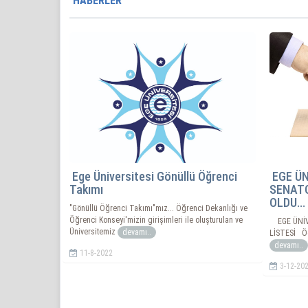
HABERLER
Ege Üniversitesi Gönüllü Öğrenci
EGE ÜN
Takımı
SENATO
OLDU...
"Gönüllü Öğrenci Takımı"mız... Öğrenci Dekanlığı ve
Öğrenci Konseyi'mizin girişimleri ile oluşturulan ve
EGE ÜNİV
Üniversitemiz
devamı..
LİSTESİ 
devamı..
11-8-2022
3-12-20