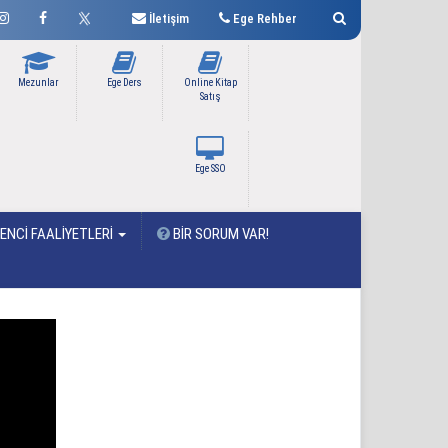
İletişim
Ege Rehber
Mezunlar
Ege Ders
Online Kitap
Satış
Ege SSO
NCİ FAALİYETLERİ
BİR SORUM VAR!